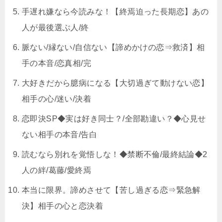
手遅れ嫌なら今読みな！【終焉迫った長期恋】あの
人が最後選ぶ人/終
脈ない/縁ない/自信ない【諦めかけの恋⇒救済】相
手の本音/恋真相/完
大好きだから臆病になる【大切過ぎて動けない恋】
相手の心/迷い/決着
恋即決SP◆実は好き同士？/全部勘違い？◆心見せ
ない相手の本音/告白
読むなら別れを覚悟しな！◆禁断不倫/最終結論◆2
人の絆/葛藤/愛終焉
本当に限界。諦めさせて【苦し過ぎる恋⇒緊急解
決】相手の心と恋決着