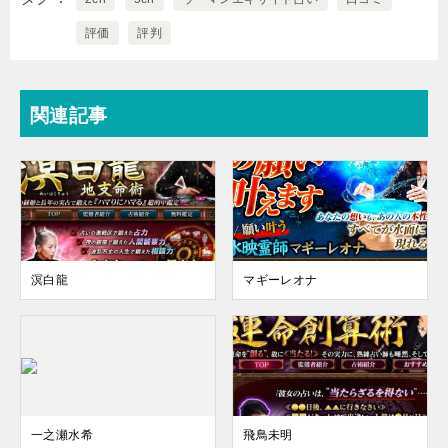
評価
評判
関連記事
溟白龍
マギーレオナ
一之瀬水希
飛鳥未明