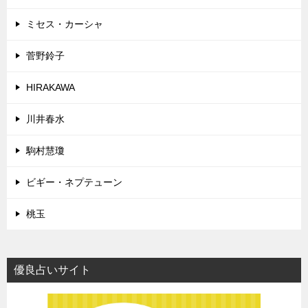
ミセス・カーシャ
菅野鈴子
HIRAKAWA
川井春水
駒村慧瓊
ビギー・ネプテューン
桃玉
優良占いサイト