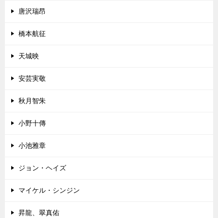
唐沢瑞昂
橋本航征
天城映
安芸実敬
秋月智朱
小野十傳
小池雅章
ジョン・ヘイズ
マイケル・シンジン
昇龍、翠真佑