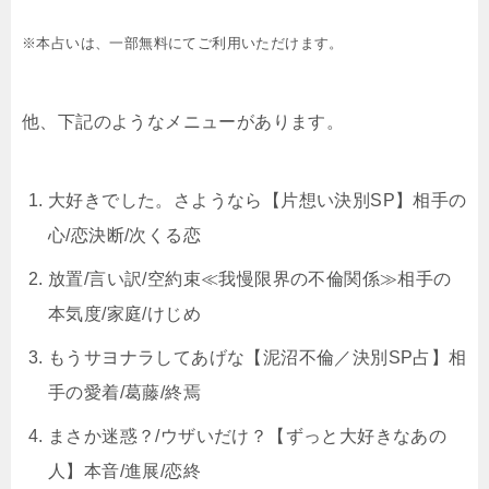
※本占いは、一部無料にてご利用いただけます。
他、下記のようなメニューがあります。
大好きでした。さようなら【片想い決別SP】相手の
心/恋決断/次くる恋
放置/言い訳/空約束≪我慢限界の不倫関係≫相手の
本気度/家庭/けじめ
もうサヨナラしてあげな【泥沼不倫／決別SP占】相
手の愛着/葛藤/終焉
まさか迷惑？/ウザいだけ？【ずっと大好きなあの
人】本音/進展/恋終