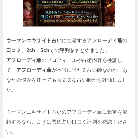
ウーマンエキサイト占い
に在籍する
アフローディ薫
の
口コミ
、
2ch
・
5ch
での
評判
をまとめました。
アフローディ薫
のプロフィールや占術内容を検証し
て、
アフローディ薫
が本当に当たる占い師なのか、あ
なたの悩みを任せても大丈夫な占い師かを評価しまし
た。
ウーマンエキサイト占いのアフローディ薫に鑑定を依
頼するなら、まずは悪徳占い口コミ評判を確認くださ
い。