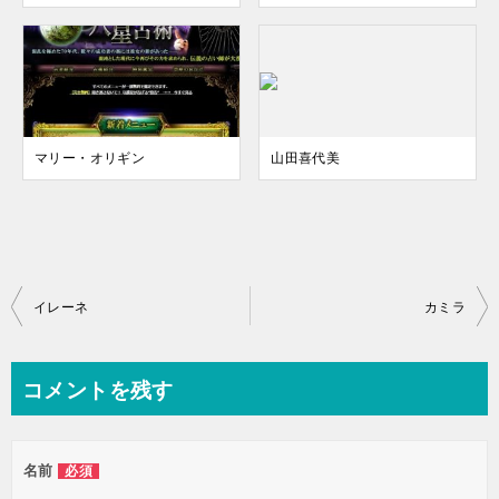
マリー・オリギン
山田喜代美
投
イレーネ
カミラ
稿
ナ
コメントを残す
ビ
ゲ
名前
必須
ー