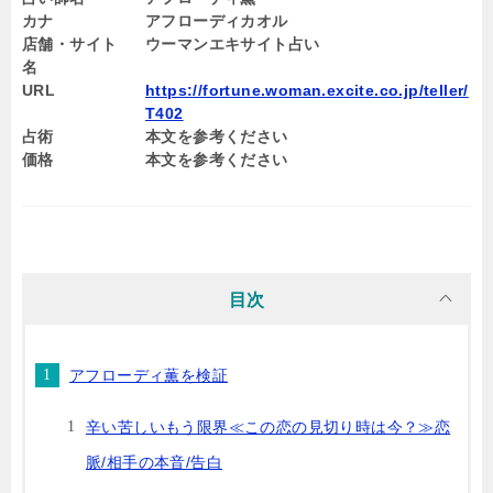
カナ
アフローディカオル
店舗・サイト
ウーマンエキサイト占い
名
URL
https://fortune.woman.excite.co.jp/teller/
T402
占術
本文を参考ください
価格
本文を参考ください
目次
アフローディ薫を検証
辛い苦しいもう限界≪この恋の見切り時は今？≫恋
脈/相手の本音/告白