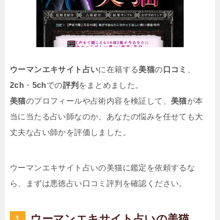
ウーマンエキサイト占い
に在籍する
美猫
の
口コミ
、
2ch
・
5ch
での
評判
をまとめました。
美猫
のプロフィールや占術内容を検証して、
美猫
が本
当に当たる占い師なのか、あなたの悩みを任せても大
丈夫な占い師かを評価しました。
ウーマンエキサイト占いの美猫に鑑定を依頼するな
ら、まずは悪徳占い口コミ評判を確認ください。
ウーマンエキサイト占いの美猫