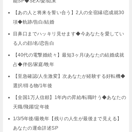
能SP◆SEX/愛/結末
【あの人と将来を誓い合う】2人の全宿縁/恋成就30
項◆軌跡/告白/結婚
目鼻口までハッキリ見せます◆今あなたを愛してい
る人の顔/名/恋告白
【40代の電撃婚続々】最短3ヶ月/あなたの結婚成就
占◆伴侶/家庭/晩年
【至急確認/人生激変】次あなたが経験する好転機◆
選択/得る物/1年後
【全国1万人信頼】1年内の昇給/転職叶う◆あなたの
天職/飛躍/定年後
1/3/5年後/最晩年【残りの人生が最後まで見える】
あなたの運命詳述SP