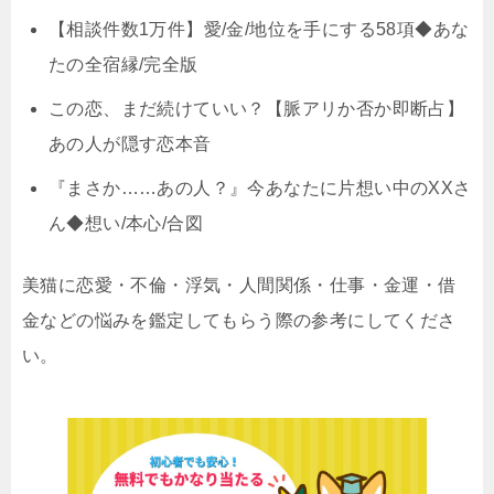
【相談件数1万件】愛/金/地位を手にする58項◆あな
たの全宿縁/完全版
この恋、まだ続けていい？【脈アリか否か即断占】
あの人が隠す恋本音
『まさか……あの人？』今あなたに片想い中のXXさ
ん◆想い/本心/合図
美猫に恋愛・不倫・浮気・人間関係・仕事・金運・借
金などの悩みを鑑定してもらう際の参考にしてくださ
い。