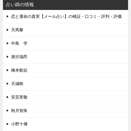
占い師の情報
恋と運命の真実【メール占い】の検証・口コミ・評判・評価
天馬黎
中島 学
唐沢瑞昂
橋本航征
天城映
安芸実敬
秋月智朱
小野十傳