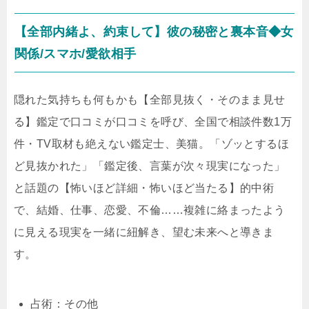
【全部内緒よ、約束して】彼の秘密と裏本音◆女
関係/スマホ/愛欲相手
隠れた気持ちも何もかも【全部見抜く・そのまま見せ
る】鑑定で口コミが口コミを呼び、全国で相談件数1万
件・TV取材も絶えない鑑定士、美猫。「ゾッとするほ
ど見抜かれた」「鑑定後、言葉が次々現実になった」
と話題の【怖いほど詳細・怖いほど当たる】的中術
で、結婚、仕事、恋愛、不倫……複雑に絡まったよう
に見える現実を一緒に紐解き、望む未来へと導きま
す。
占術：その他