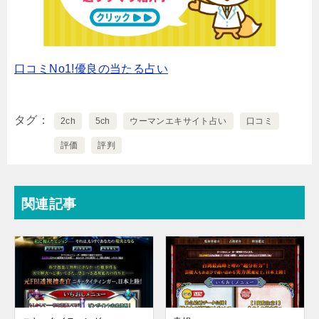
口コミNo1!優良の当たる占い
タグ
2ch
5ch
ウーマンエキサイト占い
口コミ
評価
評判
関連記事