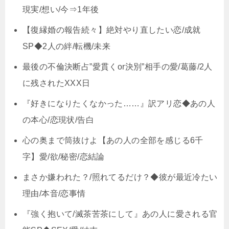
現実/想い/今⇒1年後
【復縁婚の報告続々】絶対やり直したい恋/成就
SP◆2人の絆/転機/未来
最後の不倫決断占”愛貫くor決別”相手の愛/葛藤/2人
に残されたXXX日
『好きになりたくなかった……』訳アリ恋◆あの人
の本心/恋現状/告白
心の奥まで筒抜けよ【あの人の全部を感じる6千
字】愛/欲/秘密/恋結論
まさか嫌われた？/照れてるだけ？◆彼が最近冷たい
理由/本音/恋事情
『強く抱いて/滅茶苦茶にして』あの人に愛される官