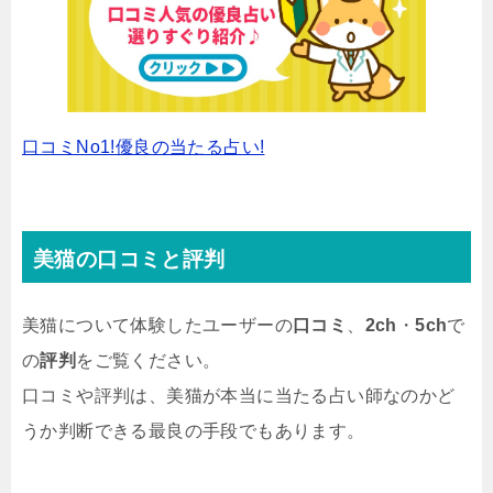
口コミNo1!優良の当たる占い!
美猫の口コミと評判
美猫について体験したユーザーの
口コミ
、
2ch
・
5ch
で
の
評判
をご覧ください。
口コミや評判は、美猫が本当に当たる占い師なのかど
うか判断できる最良の手段でもあります。