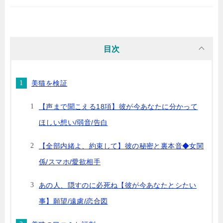
目次
美猫を検証
【声まで聞こえる18項】彼が今あなたに分かって
ほしい想い/弱音/告白
【全部内緒よ、約束して】彼の秘密と裏本音◆女関
係/スマホ/愛欲相手
あの人、隠すのに必死ね【彼が今あなたとシたい
事】願望/遠慮/恋合図