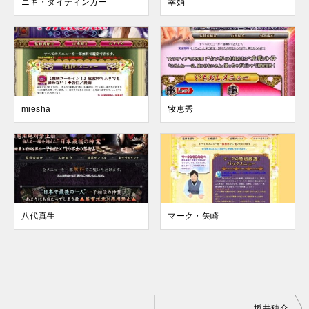
ニキ・タイティンガー
幸娟
miesha
牧恵秀
八代真生
マーク・矢崎
投
坂井穂介