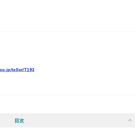
co.jp/teller/T193
目次