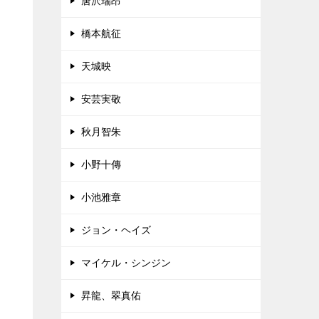
唐沢瑞昂
橋本航征
天城映
安芸実敬
秋月智朱
小野十傳
小池雅章
ジョン・ヘイズ
マイケル・シンジン
昇龍、翠真佑