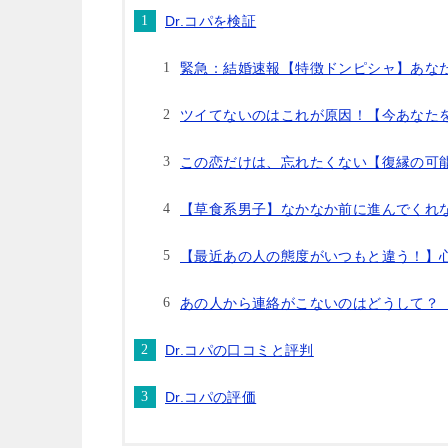
Dr.コパを検証
緊急：結婚速報【特徴ドンピシャ】あな
ツイてないのはこれが原因！【今あなた
この恋だけは、忘れたくない【復縁の可能
【草食系男子】なかなか前に進んでくれ
【最近あの人の態度がいつもと違う！】
あの人から連絡がこないのはどうして？
Dr.コパの口コミと評判
Dr.コパの評価