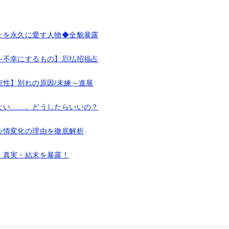
たを永久に愛す人物◆全貌暴露
を不幸にするもの】厄払招福占
性】別れの原因/未練～進展
ない……。どうしたらいいの？
心情変化の理由を徹底解析
 真実・結末を暴露！