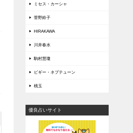
ミセス・カーシャ
菅野鈴子
HIRAKAWA
川井春水
駒村慧瓊
ビギー・ネプテューン
桃玉
優良占いサイト