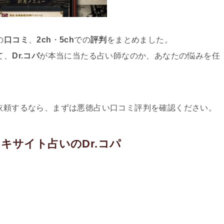
の
口コミ
、
2ch
・
5ch
での
評判
をまとめました。
て、
Dr.コパ
が本当に当たる占い師なのか、あなたの悩みを任
を依頼するなら、まずは悪徳占い口コミ評判を確認ください。
キサイト占いのDr.コパ