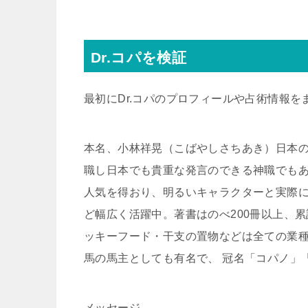
Dr.コパを検証
最初にDr.コパのプロフィールや占術情報
本名、小林祥晃（こばやしさちあき）日本の
職し日本でも貴重な発言のできる神職でも
人気を得おり、明るいキャラクターと実際
ど幅広く活躍中。著書はのべ200冊以上、累
ッキーフード・干支の置物などは全ての業種
馬の馬主としても有名で、 冠名「コパノ」
メッセージ