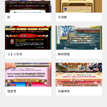
鈴
天馬黎
そまり百音
駒村慧瓊
牧恵秀
内藤孝南