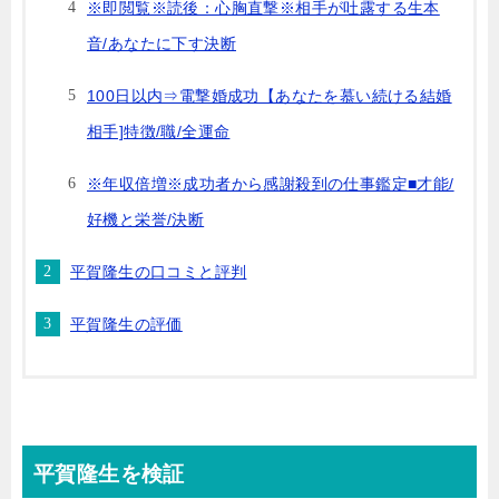
※即閲覧※読後：心胸直撃※相手が吐露する生本
音/あなたに下す決断
100日以内⇒電撃婚成功【あなたを慕い続ける結婚
相手]特徴/職/全運命
※年収倍増※成功者から感謝殺到の仕事鑑定■才能/
好機と栄誉/決断
平賀隆生の口コミと評判
平賀隆生の評価
平賀隆生を検証