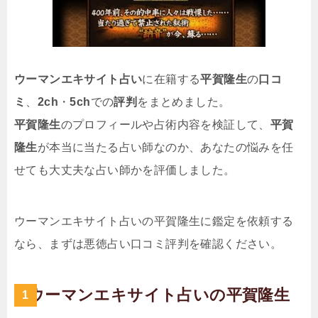
ウーマンエキサイト占い
に在籍する
平賀隆生
の
口コ
ミ
、
2ch
・
5ch
での
評判
をまとめました。
平賀隆生
のプロフィールや占術内容を検証して、
平賀
隆生
が本当に当たる占い師なのか、あなたの悩みを任
せても大丈夫な占い師かを評価しました。
ウーマンエキサイト占いの平賀隆生に鑑定を依頼する
なら、まずは悪徳占い口コミ評判を確認ください。
ウーマンエキサイト占いの平賀隆生