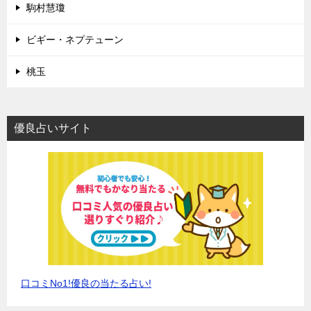
駒村慧瓊
ビギー・ネプテューン
桃玉
優良占いサイト
口コミNo1!優良の当たる占い!