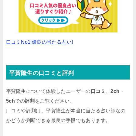
口コミNo1!優良の当たる占い!
平賀隆生の口コミと評判
平賀隆生について体験したユーザーの
口コミ
、
2ch
・
5ch
での
評判
をご覧ください。
口コミや評判は、平賀隆生が本当に当たる占い師なの
かどうか判断できる最良の手段でもあります。