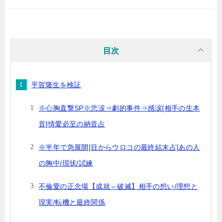
目次
平賀隆生を検証
※心胸直撃SP※悲涙⇒劇的事件⇒感涙[相手の生本
音]情愛必至の納音占
※半年で急展開[目からウロコの最終結末占]あの人
の胸中/現状/試練
不倫愛の正念場【成就⇔破滅】相手の想い/理想と
現実/転機と最終関係