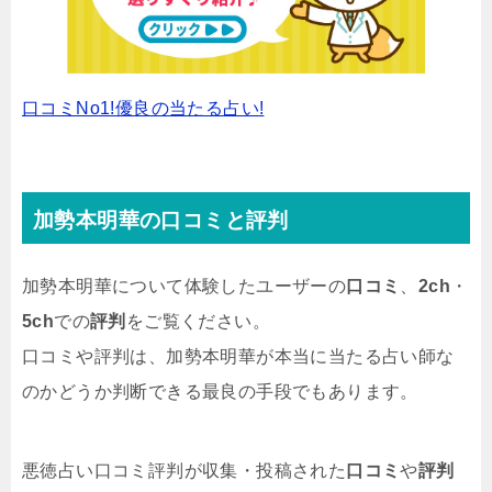
口コミNo1!優良の当たる占い!
加勢本明華の口コミと評判
加勢本明華について体験したユーザーの
口コミ
、
2ch
・
5ch
での
評判
をご覧ください。
口コミや評判は、加勢本明華が本当に当たる占い師な
のかどうか判断できる最良の手段でもあります。
悪徳占い口コミ評判が収集・投稿された
口コミ
や
評判