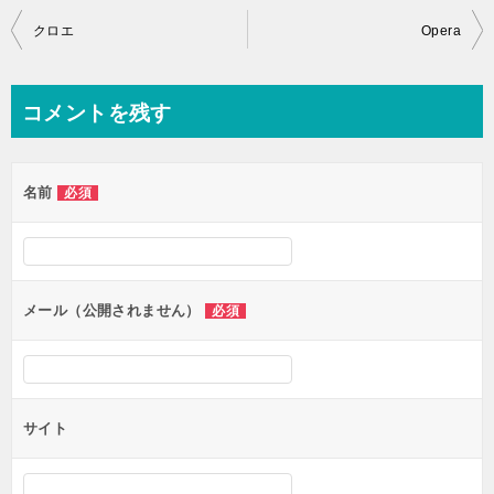
投
クロエ
Opera
稿
ナ
コメントを残す
ビ
ゲ
名前
必須
ー
シ
ョ
ン
メール（公開されません）
必須
サイト