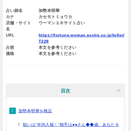
占い師名
加勢本明華
カナ
カセモトミョウカ
店舗・サイト
ウーマンエキサイト占い
名
URL
https://fortune.woman.excite.co.jp/teller/
T228
占術
本文を参考ください
価格
本文を参考ください
目次
加勢本明華を検証
狙いは“年内入籍！”相手は●●さん◆◆歳。あなたを