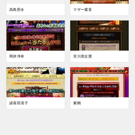
高島照令
マザー紫音
岡井浄幸
宮川房左寶
諸喜田清子
紫鶴