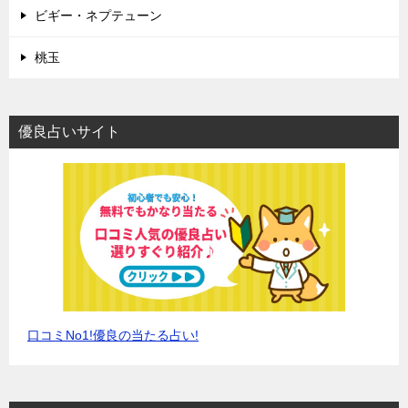
ビギー・ネプテューン
桃玉
優良占いサイト
口コミNo1!優良の当たる占い!