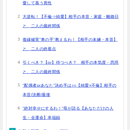
愛して慕う異性
大逆転！【不倫⇒純愛】相手の本音・家庭・離婚日
と、二人の最終関係
復縁確実“奥の手”教えるわ！【相手の未練・本音】
と、二人の終着点
引くべき？【or】待つべき？ 相手の本気度・思惑
と、二人の最終関係
“配偶者orあなた”決め手は○○【純愛×不倫】相手の
本音/決断/最後
“絶対幸せにするわ！”母が語る【あなただけの人
生・全運命】幸福録