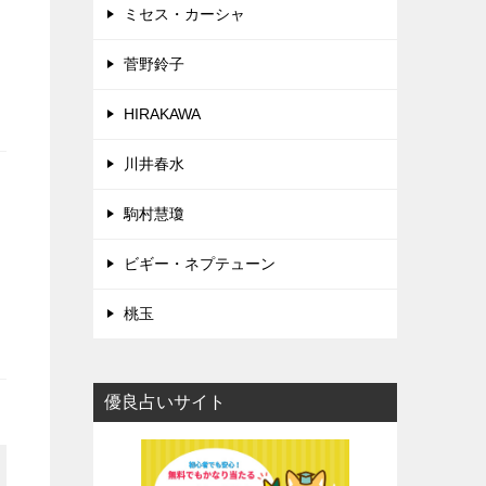
ミセス・カーシャ
菅野鈴子
HIRAKAWA
川井春水
駒村慧瓊
ビギー・ネプテューン
桃玉
優良占いサイト