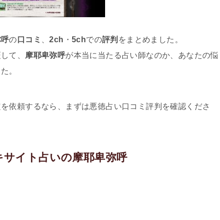
弥呼
の
口コミ
、
2ch
・
5ch
での
評判
をまとめました。
証して、
摩耶卑弥呼
が本当に当たる占い師なのか、あなたの悩
した。
定を依頼するなら、まずは悪徳占い口コミ評判を確認くださ
キサイト占いの摩耶卑弥呼