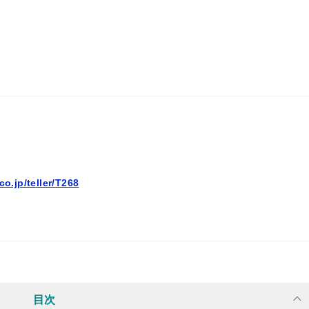
co.jp/teller/T268
目次