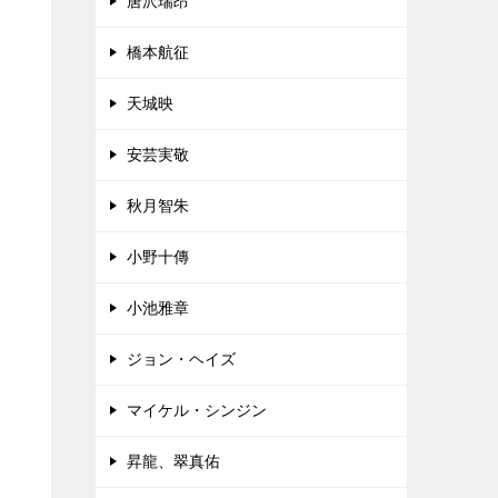
唐沢瑞昂
橋本航征
天城映
安芸実敬
秋月智朱
小野十傳
小池雅章
ジョン・ヘイズ
マイケル・シンジン
昇龍、翠真佑