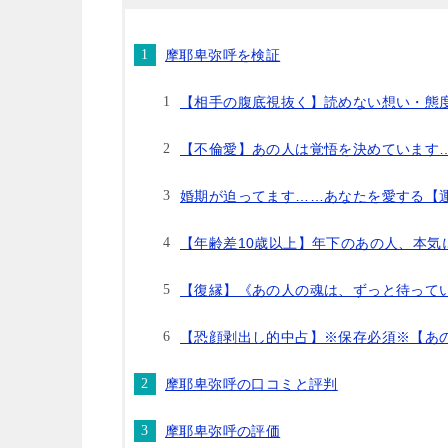
摩耶卑弥呼を検証
【相手の腹底視抜く】読めない想い・態
【不倫愛】あの人は覚悟を決めています
婚期が迫ってます……あなたを愛する【
【年齢差10歳以上】年下のあの人、本気
【復縁】《あの人の魂は、ずっと待って
【恐顔剥出し的中占】※保存必須※【あ
摩耶卑弥呼の口コミと評判
摩耶卑弥呼の評価