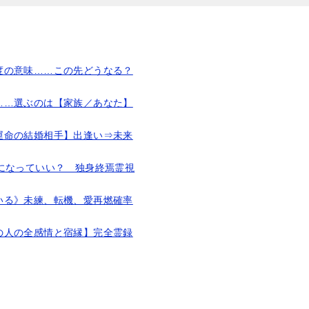
度の意味……この先どうなる？
……選ぶのは【家族／あなた】
運命の結婚相手】出逢い⇒未来
になっていい？ 独身終焉霊視
いる》未練、転機、愛再燃確率
の人の全感情と宿縁】完全霊録