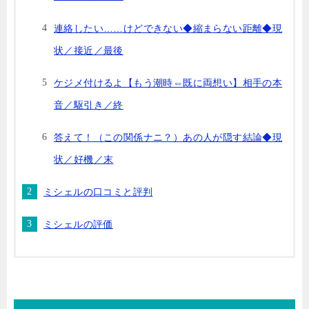
連絡したい……けどできない◆縮まらない距離◆現
状／接近／最後
ケジメ付けるよ【もう潮時⇔既に両想い】相手の本
音／駆引き／終
答えて！（この関係ナニ？）あの人が隠す結論◆現
状／好機／末
ミシェルの口コミと評判
ミシェルの評価