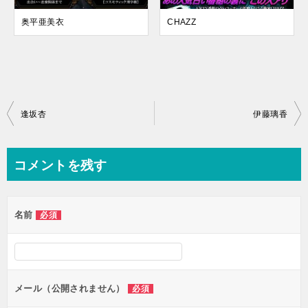
奥平亜美衣
CHAZZ
投
逢坂杏
伊藤璃香
稿
ナ
コメントを残す
ビ
ゲ
名前
必須
ー
シ
ョ
ン
メール（公開されません）
必須