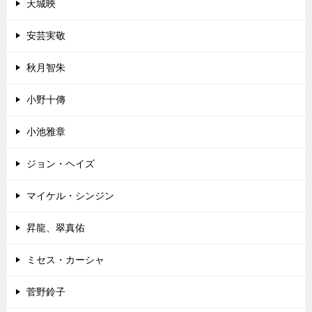
天城映
安芸実敬
秋月智朱
小野十傳
小池雅章
ジョン・ヘイズ
マイケル・シンジン
昇龍、翠真佑
ミセス・カーシャ
菅野鈴子