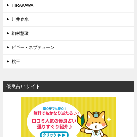
HIRAKAWA
川井春水
駒村慧瓊
ビギー・ネプテューン
桃玉
優良占いサイト