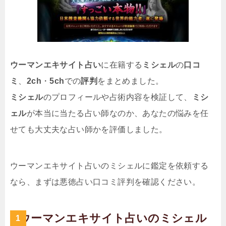
ウーマンエキサイト占い
に在籍する
ミシェル
の
口コ
ミ
、
2ch
・
5ch
での
評判
をまとめました。
ミシェル
のプロフィールや占術内容を検証して、
ミシ
ェル
が本当に当たる占い師なのか、あなたの悩みを任
せても大丈夫な占い師かを評価しました。
ウーマンエキサイト占いのミシェルに鑑定を依頼する
なら、まずは悪徳占い口コミ評判を確認ください。
ウーマンエキサイト占いのミシェル