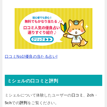
口コミNo1!優良の当たる占い!
ミシェルの口コミと評判
ミシェルについて体験したユーザーの
口コミ
、
2ch
・
5ch
での
評判
をご覧ください。