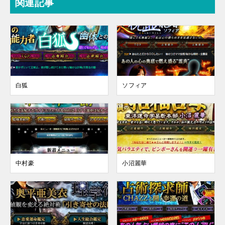
関連記事
白狐
ソフィア
中村豪
小沼麗華