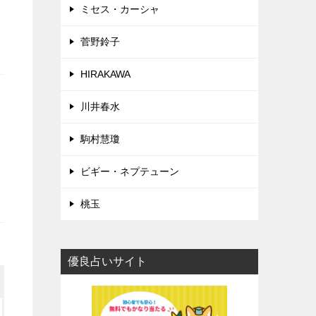
ミセス・カーシャ
菅野鈴子
HIRAKAWA
川井春水
駒村慧瓊
ビギー・ネプテューン
桃玉
優良占いサイト