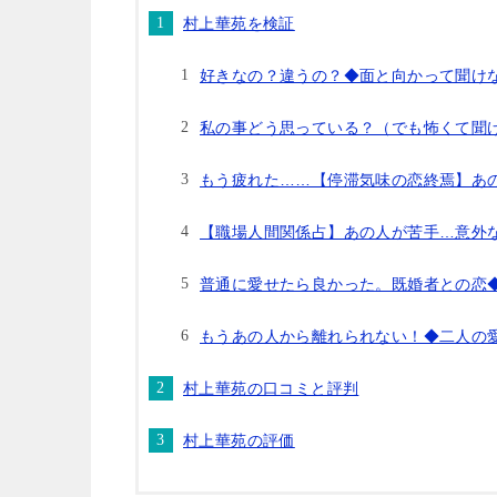
村上華苑を検証
好きなの？違うの？◆面と向かって聞け
私の事どう思っている？（でも怖くて聞
もう疲れた……【停滞気味の恋終焉】あの
【職場人間関係占】あの人が苦手…意外
普通に愛せたら良かった。既婚者との恋◆
もうあの人から離れられない！◆二人の愛
村上華苑の口コミと評判
村上華苑の評価