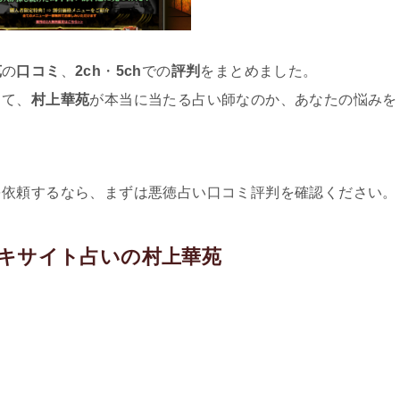
苑
の
口コミ
、
2ch
・
5ch
での
評判
をまとめました。
して、
村上華苑
が本当に当たる占い師なのか、あなたの悩みを
。
を依頼するなら、まずは悪徳占い口コミ評判を確認ください。
キサイト占いの村上華苑