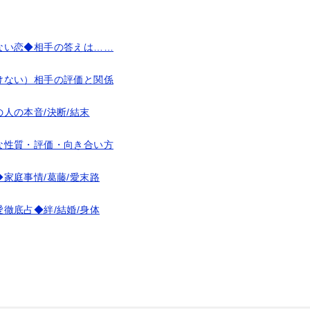
ない恋◆相手の答えは……
けない）相手の評価と関係
人の本音/決断/結末
な性質・評価・向き合い方
家庭事情/葛藤/愛末路
徹底占◆絆/結婚/身体