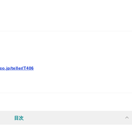
co.jp/teller/T406
目次