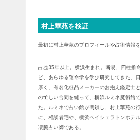
村上華苑を検証
最初に村上華苑のプロフィールや占術情報
占歴35年以上。横浜生まれ。断易、四柱推
ど、あらゆる運命学を学び研究してきた、
厚く、有名化粧品メーカーのお抱え鑑定士
の忙しい合間を縫って、横浜ルミネ魔術館で
た。ルミネで占い館が閉鎖し、村上華苑の
に、相談者宅や、横浜ベイシェラトンホテ
凄腕占い師である。