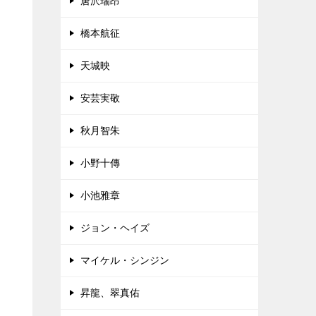
唐沢瑞昂
橋本航征
天城映
安芸実敬
秋月智朱
小野十傳
小池雅章
ジョン・ヘイズ
マイケル・シンジン
昇龍、翠真佑