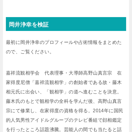
岡井浄幸を検証
最初に岡井浄幸のプロフィールや占術情報をまとめた
ので、ご覧ください。
嘉祥流観相学会 代表理事・大導師高野山真言宗 在
家得度尼僧「嘉祥流観相学」の創始者である故・藤木
相元氏に出会い、「観相学」の道へ進むことを決意。
藤木氏のもとで観相学の全科を学んだ後、高野山真言
宗にて修業し、在家得度の資格を得る。2014年に国民
的人気男性アイドルグループのテレビ番組で顔相鑑定
を行ったところ話題沸騰。芸能人の間でも当たると話