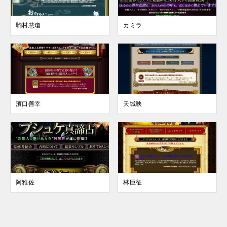
駒村慧瓊
カミラ
濱口善幸
天城映
阿雅佐
林巨征