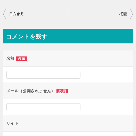
投
日方象月
桜龍
稿
ナ
コメントを残す
ビ
ゲ
名前
必須
ー
シ
ョ
ン
メール（公開されません）
必須
サイト