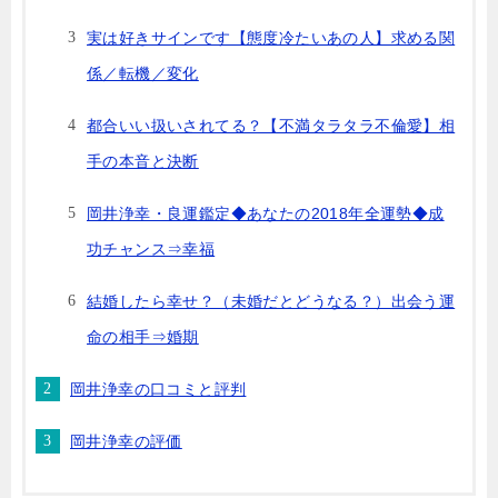
実は好きサインです【態度冷たいあの人】求める関
係／転機／変化
都合いい扱いされてる？【不満タラタラ不倫愛】相
手の本音と決断
岡井浄幸・良運鑑定◆あなたの2018年全運勢◆成
功チャンス⇒幸福
結婚したら幸せ？（未婚だとどうなる？）出会う運
命の相手⇒婚期
岡井浄幸の口コミと評判
岡井浄幸の評価