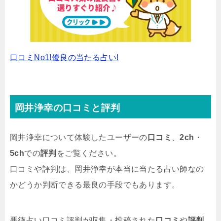
口コミNo1!優良の当たる占い!
岡井浄幸の口コミと評判
岡井浄幸について体験したユーザーの
口コミ
、
2ch
・
5ch
での
評判
をご覧ください。
口コミや評判は、岡井浄幸が本当に当たる占い師なの
かどうか判断できる最良の手段でもあります。
悪徳占い口コミ評判が収集・投稿された
口コミ
や
評判