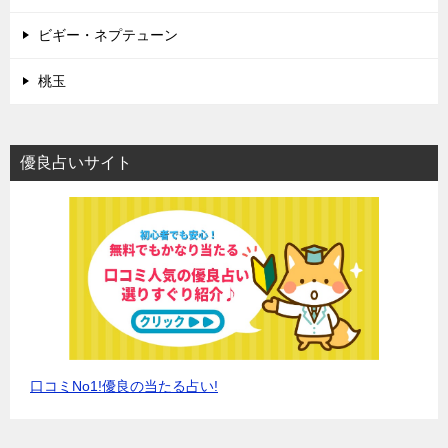
ビギー・ネプテューン
桃玉
優良占いサイト
口コミNo1!優良の当たる占い!