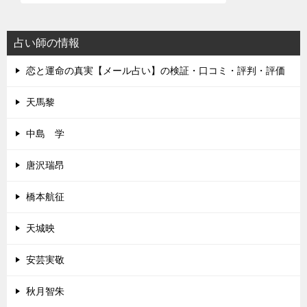
占い師の情報
恋と運命の真実【メール占い】の検証・口コミ・評判・評価
天馬黎
中島 学
唐沢瑞昂
橋本航征
天城映
安芸実敬
秋月智朱