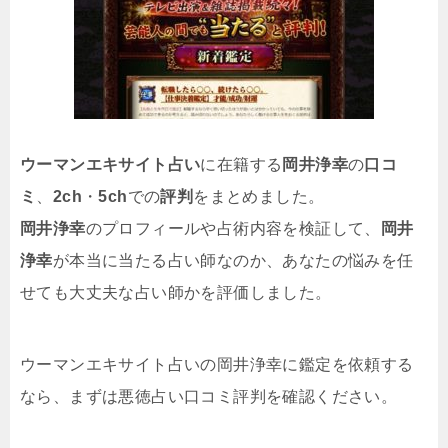
ウーマンエキサイト占い
に在籍する
岡井浄幸
の
口コ
ミ
、
2ch
・
5ch
での
評判
をまとめました。
岡井浄幸
のプロフィールや占術内容を検証して、
岡井
浄幸
が本当に当たる占い師なのか、あなたの悩みを任
せても大丈夫な占い師かを評価しました。
ウーマンエキサイト占いの岡井浄幸に鑑定を依頼する
なら、まずは悪徳占い口コミ評判を確認ください。