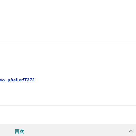
co.jp/teller/T372
目次