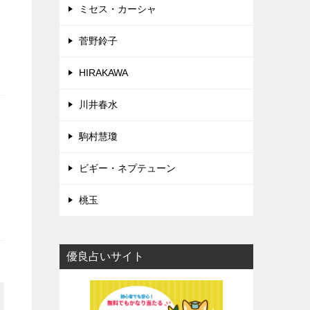
ミセス・カーシャ
菅野鈴子
HIRAKAWA
川井春水
駒村慧瓊
ビギー・ネプテューン
桃玉
優良占いサイト