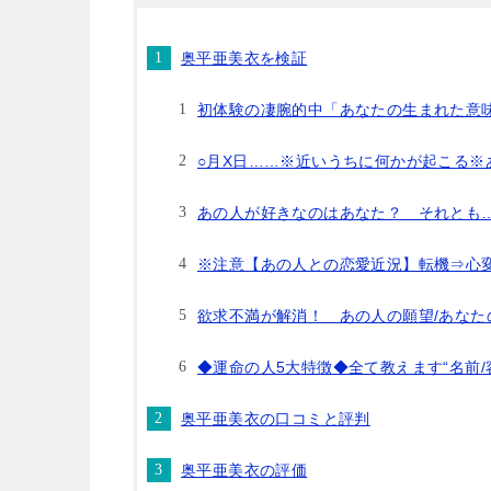
奥平亜美衣を検証
初体験の凄腕的中「あなたの生まれた意味
○月X日……※近いうちに何かが起こる※
あの人が好きなのはあなた？ それとも…
※注意【あの人との恋愛近況】転機⇒心
欲求不満が解消！ あの人の願望/あなたの
◆運命の人5大特徴◆全て教えます“名前/
奥平亜美衣の口コミと評判
奥平亜美衣の評価