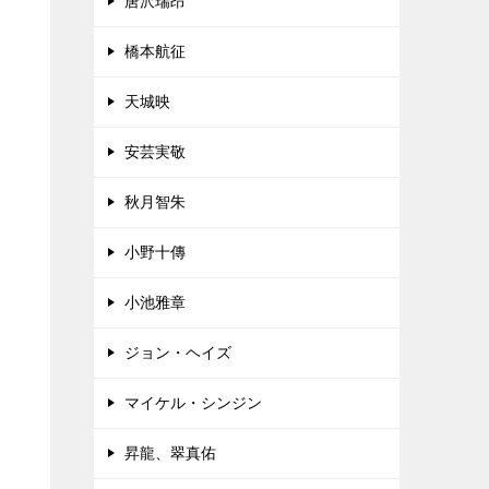
唐沢瑞昂
橋本航征
天城映
安芸実敬
秋月智朱
小野十傳
小池雅章
ジョン・ヘイズ
マイケル・シンジン
昇龍、翠真佑