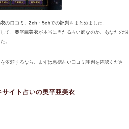
美衣
の
口コミ
、
2ch
・
5ch
での
評判
をまとめました。
証して、
奥平亜美衣
が本当に当たる占い師なのか、あなたの悩
した。
定を依頼するなら、まずは悪徳占い口コミ評判を確認くださ
キサイト占いの奥平亜美衣