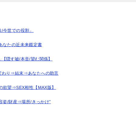
/今世での役割」
あなたの近未来鑑定書
【隠す嘘/本音/望む関係】
変わり⇒結末⇒あなたへの助言
欲望⇒SEX相性【MAX版】
容姿/財産⇒場所/きっかけ”