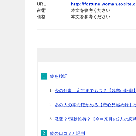
URL
http://fortune.woman.excite.co
占術
本文を参考ください
価格
本文を参考ください
鈴を検証
今の仕事、定年までもつ？【残留or転職
あの人の本命確かめる【恋心見極め録】欲
激変？/現状維持？【今⇒来月の2人の恋軌
鈴の口コミと評判