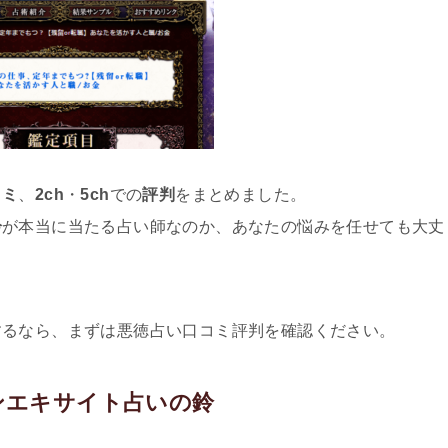
コミ
、
2ch
・
5ch
での
評判
をまとめました。
鈴
が本当に当たる占い師なのか、あなたの悩みを任せても大丈
するなら、まずは悪徳占い口コミ評判を確認ください。
ンエキサイト占いの鈴