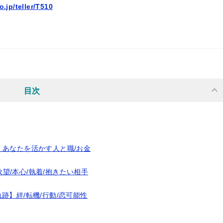
.jp/teller/T510
目次
】あなたを活かす人と職/お金
望/本心/執着/抱きたい相手
跡】絆/転機/行動/恋可能性