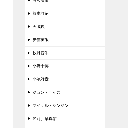
唐沢瑞昂
橋本航征
天城映
安芸実敬
秋月智朱
小野十傳
小池雅章
ジョン・ヘイズ
マイケル・シンジン
昇龍、翠真佑