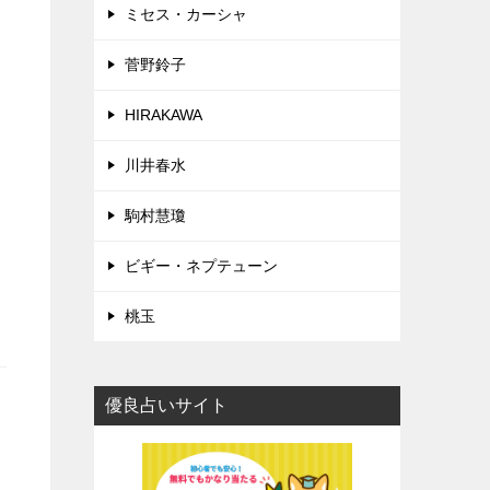
ミセス・カーシャ
菅野鈴子
HIRAKAWA
川井春水
駒村慧瓊
ビギー・ネプテューン
桃玉
優良占いサイト