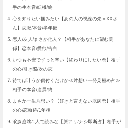
手の生本音/転機/終
心を知りたい掴みたい【あの人の視線の先＝XXさ
ん】恋脈/本音/半年後
恋人/友人/まさか他人？【相手があなたに望む関
係】恋本音/愛欲/告白
いつも不安でずっと辛い【終わりにしたい恋】相手
の心/引き際/次の恋
待てば叶うか傷付くだけか≪片想い一発見極め占≫
相手の本音/進展/終
まさか一生片想い？【好きと言えない臆病恋】相手
の心/恋軌跡/1年後
涙腺崩壊/1人で読みな【脈アリ/ナシ即断占】相手が