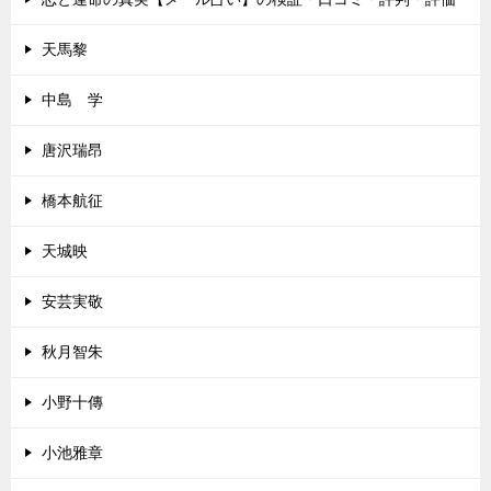
天馬黎
中島 学
唐沢瑞昂
橋本航征
天城映
安芸実敬
秋月智朱
小野十傳
小池雅章