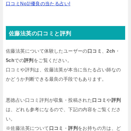
口コミNo1!優良の当たる占い!
佐藤法英の口コミと評判
佐藤法英について体験したユーザーの
口コミ
、
2ch
・
5ch
での
評判
をご覧ください。
口コミや評判は、佐藤法英が本当に当たる占い師なの
かどうか判断できる最良の手段でもあります。
悪徳占い口コミ評判が収集・投稿された
口コミ
や
評判
は、どれも参考になるので、下記の内容をご覧くださ
い。
※佐藤法英について
口コミ
・
評判
をお持ちの方は、ど