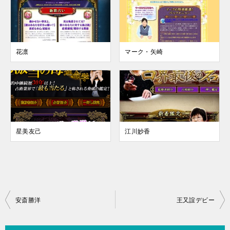
花凛
マーク・矢崎
星美友己
江川妙香
投
安斎勝洋
王又誼デビー
稿