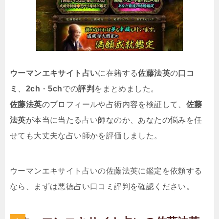
ウーマンエキサイト占い
に在籍する
佐藤法英
の
口コ
ミ
、
2ch
・
5ch
での
評判
をまとめました。
佐藤法英
のプロフィールや占術内容を検証して、
佐藤
法英
が本当に当たる占い師なのか、あなたの悩みを任
せても大丈夫な占い師かを評価しました。
ウーマンエキサイト占いの佐藤法英に鑑定を依頼する
なら、まずは悪徳占い口コミ評判を確認ください。