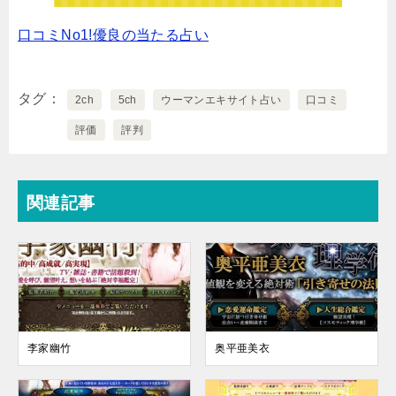
口コミNo1!優良の当たる占い
タグ
2ch
5ch
ウーマンエキサイト占い
口コミ
評価
評判
関連記事
李家幽竹
奥平亜美衣