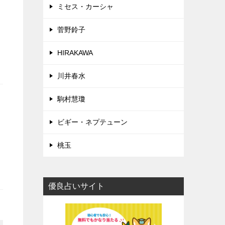
ミセス・カーシャ
菅野鈴子
HIRAKAWA
川井春水
駒村慧瓊
ビギー・ネプテューン
桃玉
優良占いサイト