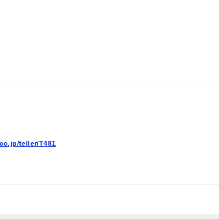
co.jp/teller/T481