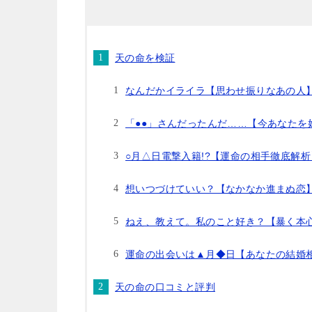
天の命を検証
なんだかイライラ【思わせ振りなあの人】
「●●」さんだったんだ……【今あなたを
○月△日電撃入籍!?【運命の相手徹底解析
想いつづけていい？【なかなか進まぬ恋】
ねえ、教えて。私のこと好き？【暴く本
運命の出会いは▲月◆日【あなたの結婚相
天の命の口コミと評判