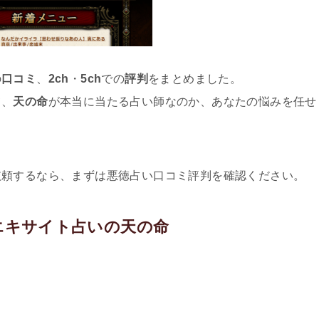
の
口コミ
、
2ch
・
5ch
での
評判
をまとめました。
て、
天の命
が本当に当たる占い師なのか、あなたの悩みを任せ
依頼するなら、まずは悪徳占い口コミ評判を確認ください。
エキサイト占いの天の命