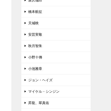
唐沢瑞昂
橋本航征
天城映
安芸実敬
秋月智朱
小野十傳
小池雅章
ジョン・ヘイズ
マイケル・シンジン
昇龍、翠真佑