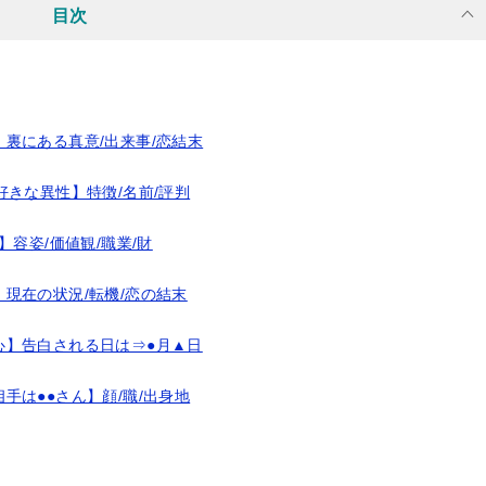
目次
裏にある真意/出来事/恋結末
好きな異性】特徴/名前/評判
】容姿/価値観/職業/財
現在の状況/転機/恋の結末
心】告白される日は⇒●月▲日
手は●●さん】顔/職/出身地