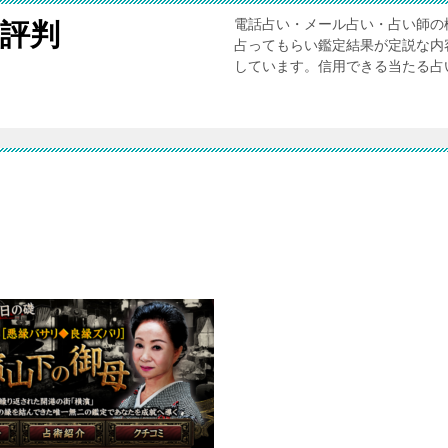
電話占い・メール占い・占い師の
評判
占ってもらい鑑定結果が定説な内
しています。信用できる当たる占