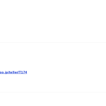
co.jp/teller/T174