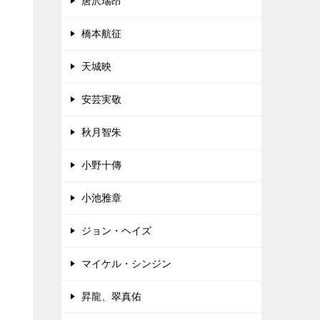
唐沢瑞昂
橋本航征
天城映
安芸実敬
秋月智朱
小野十傳
小池雅章
ジョン・ヘイズ
マイケル・シンジン
昇龍、翠真佑