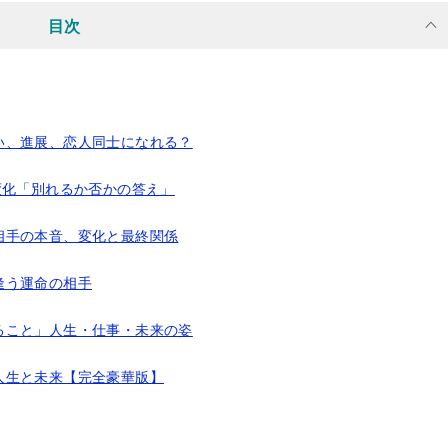
目次
い、進展、恋人同士になれる？
変化「別れるか否かの答え」
相手の本音、変化と最終関係
逢う運命の相手
ること」人生・仕事・未来の姿
人生と未来【完全豪華版】