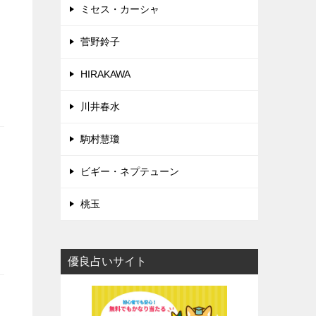
ミセス・カーシャ
菅野鈴子
HIRAKAWA
川井春水
駒村慧瓊
ビギー・ネプテューン
桃玉
優良占いサイト