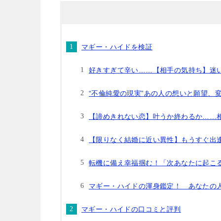
マギー・ハイドを検証
好きすぎて辛い……【相手の気持ち】迷
“不倫純愛の現実”あの人の想いと願望、
【諦めきれない恋】叶うか終わるか……
【限りなく結婚に近い異性】もうすぐ出
転機に備え幸福掴む！「次あなたに起こ
マギー・ハイドの渾身鑑定！ あなたの
マギー・ハイドの口コミと評判