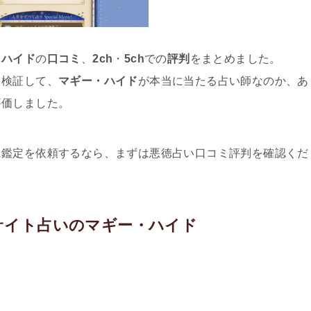
・ハイド
の
口コミ
、
2ch
・
5ch
での
評判
をまとめました。
を検証して、
マギー・ハイド
が本当に当たる占い師なのか、あ
評価しました。
に鑑定を依頼するなら、まずは悪徳占い口コミ評判を確認くだ
サイト占いのマギー・ハイド