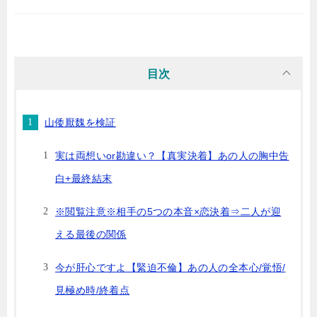
目次
山倭厭魏を検証
実は両想いor勘違い？【真実決着】あの人の胸中告
白+最終結末
※閲覧注意※相手の5つの本音×恋決着⇒二人が迎
える最後の関係
今が肝心ですよ【緊迫不倫】あの人の全本心/覚悟/
見極め時/終着点