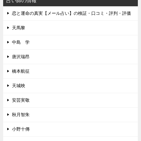
占い師の情報
恋と運命の真実【メール占い】の検証・口コミ・評判・評価
天馬黎
中島 学
唐沢瑞昂
橋本航征
天城映
安芸実敬
秋月智朱
小野十傳