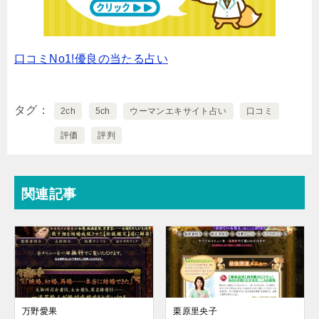
口コミNo1!優良の当たる占い
タグ
2ch
5ch
ウーマンエキサイト占い
口コミ
評価
評判
関連記事
万野愛果
栗原里央子