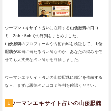
ウーマンエキサイト占い
に在籍する
山倭厭魏
の
口コ
ミ
、
2ch
・
5ch
での
評判
をまとめました。
山倭厭魏
のプロフィールや占術内容を検証して、
山倭
厭魏
が本当に当たる占い師なのか、あなたの悩みを任
せても大丈夫な占い師かを評価しました。
ウーマンエキサイト占いの山倭厭魏に鑑定を依頼する
なら、まずは悪徳占い口コミ評判を確認ください。
ウーマンエキサイト占いの山倭厭魏