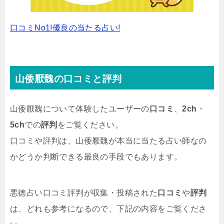
口コミNo1!優良の当たる占い!
山倭厭魏の口コミと評判
山倭厭魏について体験したユーザーの
口コミ
、
2ch
・
5ch
での
評判
をご覧ください。
口コミや評判は、山倭厭魏が本当に当たる占い師なの
かどうか判断できる最良の手段でもあります。
悪徳占い口コミ評判が収集・投稿された
口コミ
や
評判
は、どれも参考になるので、下記の内容をご覧くださ