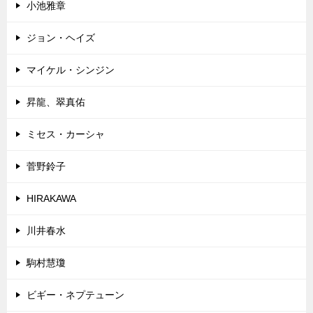
小池雅章
ジョン・ヘイズ
マイケル・シンジン
昇龍、翠真佑
ミセス・カーシャ
菅野鈴子
HIRAKAWA
川井春水
駒村慧瓊
ビギー・ネプテューン