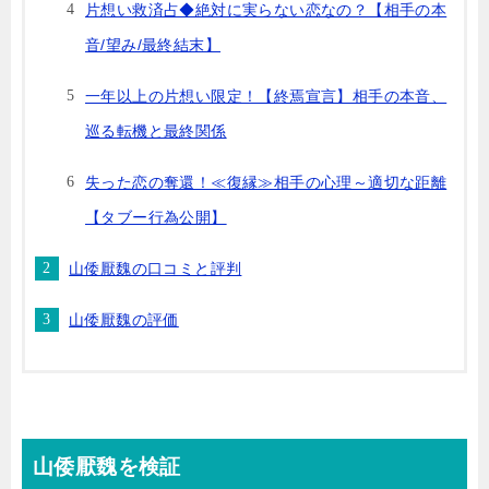
片想い救済占◆絶対に実らない恋なの？【相手の本
音/望み/最終結末】
一年以上の片想い限定！【終焉宣言】相手の本音、
巡る転機と最終関係
失った恋の奪還！≪復縁≫相手の心理～適切な距離
【タブー行為公開】
山倭厭魏の口コミと評判
山倭厭魏の評価
山倭厭魏を検証