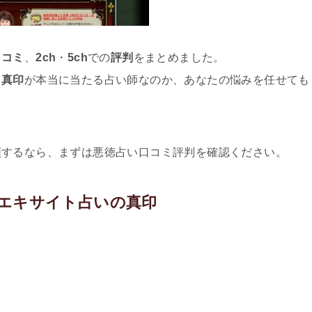
口コミ
、
2ch
・
5ch
での
評判
をまとめました。
、
真印
が本当に当たる占い師なのか、あなたの悩みを任せても
頼するなら、まずは悪徳占い口コミ評判を確認ください。
エキサイト占いの真印