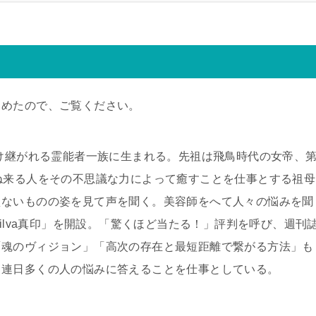
とめたので、ご覧ください。
受け継がれる霊能者一族に生まれる。先祖は飛鳥時代の女帝、
ね来る人をその不思議な力によって癒すことを仕事とする祖母
えないものの姿を見て声を聞く。美容師をへて人々の悩みを聞
silva真印」を開設。「驚くほど当たる！」評判を呼び、週刊
「魂のヴィジョン」「高次の存在と最短距離で繋がる方法」も
、連日多くの人の悩みに答えることを仕事としている。