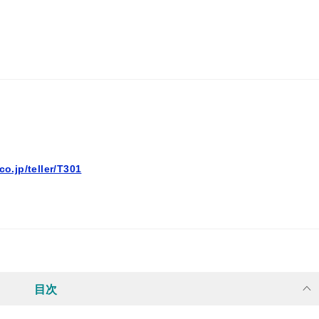
co.jp/teller/T301
目次