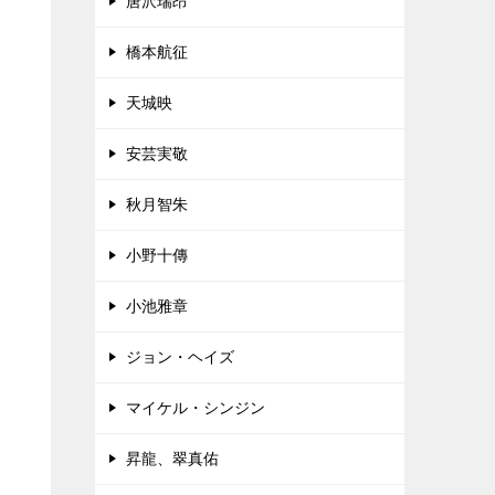
唐沢瑞昂
橋本航征
天城映
安芸実敬
秋月智朱
小野十傳
小池雅章
ジョン・ヘイズ
マイケル・シンジン
昇龍、翠真佑