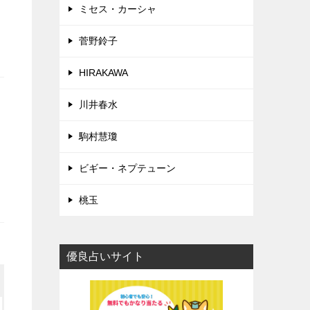
ミセス・カーシャ
菅野鈴子
HIRAKAWA
川井春水
駒村慧瓊
ビギー・ネプテューン
桃玉
優良占いサイト