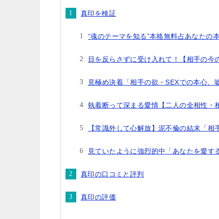
真印を検証
“魂のテーマを知る”本格無料占あなたの
目を反らさずに受け入れて！【相手の今
見極め決着「相手の欲・SEXでの本心、
執着断って深まる愛情【二人の全相性・
【常識外して心解放】泥不倫の結末「相
見ていたように強烈的中「あなたを愛す
真印の口コミと評判
真印の評価