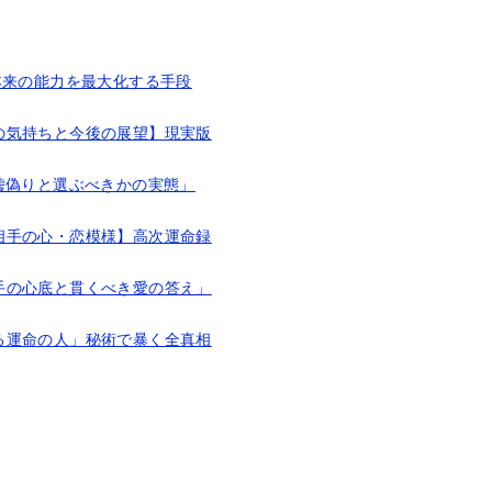
本来の能力を最大化する手段
の気持ちと今後の展望】現実版
嘘偽りと選ぶべきかの実態」
相手の心・恋模様】高次運命録
手の心底と貫くべき愛の答え」
る運命の人」秘術で暴く全真相