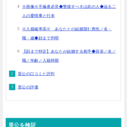
※画像※不倫者必見◆警戒すべきは此の人◆辿る二
人の愛情事と行末
※入籍確率高※ あなたとの結婚望む異性／名・
職・歳◆顔まで判明
【顔まで特定】あなたが結婚する相手◆容姿／名／
職／年齢／入籍時期
里公の口コミと評判
里公の評価
里公を検証