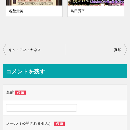
谷埜貴美
島田秀平
投
キム・アネ・ヤネス
真印
稿
ナ
コメントを残す
ビ
ゲ
名前
必須
ー
シ
ョ
ン
メール（公開されません）
必須