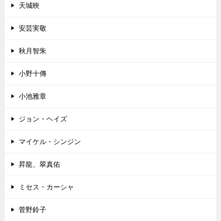
天城映
安芸実敬
秋月智朱
小野十傳
小池雅章
ジョン・ヘイズ
マイケル・シンジン
昇龍、翠真佑
ミセス・カーシャ
菅野鈴子