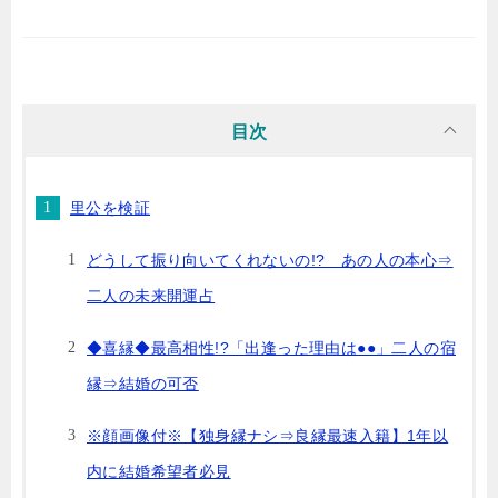
目次
里公を検証
どうして振り向いてくれないの!? あの人の本心⇒
二人の未来開運占
◆喜縁◆最高相性!?「出逢った理由は●●」二人の宿
縁⇒結婚の可否
※顔画像付※【独身縁ナシ⇒良縁最速入籍】1年以
内に結婚希望者必見