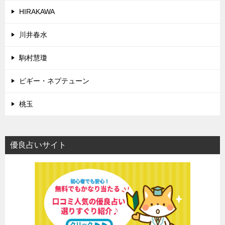
HIRAKAWA
川井春水
駒村慧瓊
ビギー・ネプテューン
桃玉
優良占いサイト