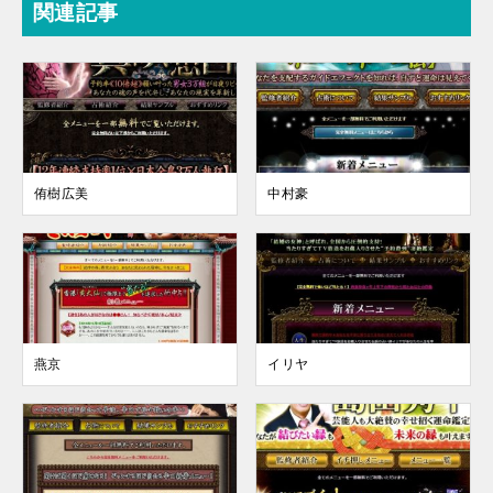
関連記事
侑樹広美
中村豪
燕京
イリヤ