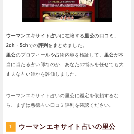
ウーマンエキサイト占い
に在籍する
里公
の
口コミ
、
2ch
・
5ch
での
評判
をまとめました。
里公
のプロフィールや占術内容を検証して、
里公
が本
当に当たる占い師なのか、あなたの悩みを任せても大
丈夫な占い師かを評価しました。
ウーマンエキサイト占いの里公に鑑定を依頼するな
ら、まずは悪徳占い口コミ評判を確認ください。
ウーマンエキサイト占いの里公