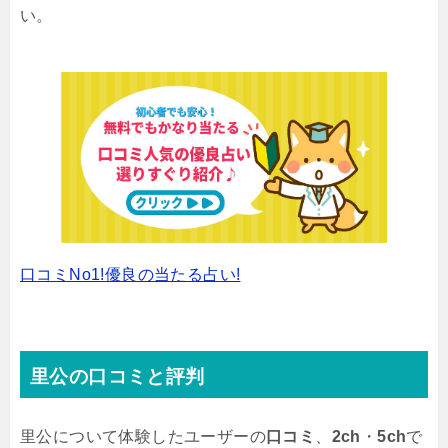
い。
口コミNo1!優良の当たる占い!
里公の口コミと評判
里公について体験したユーザーの
口コミ
、
2ch
・
5ch
で