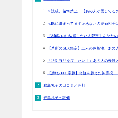
※読後、後悔禁止※【あの人が愛してるの
≪既に決まってます≫あなたの結婚相手は
【3年以内に結婚したい人限定】あなたの
【禁断のSEX鑑定】二人の体相性、あの
「絶対ヨリを戻したい！」あの人の未練
【凄絶7000字超】奇跡を超えた神霊視
鮫島礼子の口コミと評判
鮫島礼子の評価