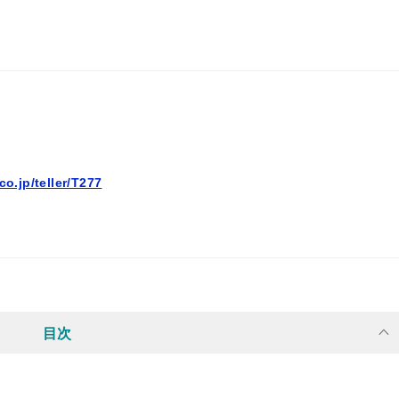
co.jp/teller/T277
目次