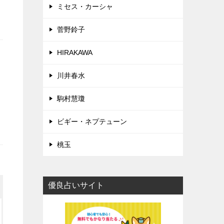
ミセス・カーシャ
菅野鈴子
HIRAKAWA
川井春水
駒村慧瓊
ビギー・ネプテューン
桃玉
優良占いサイト