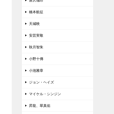
唐沢瑞昂
橋本航征
天城映
安芸実敬
秋月智朱
小野十傳
小池雅章
ジョン・ヘイズ
マイケル・シンジン
昇龍、翠真佑