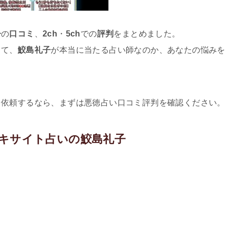
子
の
口コミ
、
2ch
・
5ch
での
評判
をまとめました。
して、
鮫島礼子
が本当に当たる占い師なのか、あなたの悩みを
。
を依頼するなら、まずは悪徳占い口コミ評判を確認ください。
キサイト占いの鮫島礼子