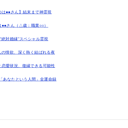
は●●さん】結末まで神霊視
●●さん（△歳：職業○○）
“絶対婚縁”スペシャル霊視
人の情欲、深く熱く結ばれる夜
と恋愛状況、復縁できる可能性
！「あなたという人間」全運命録