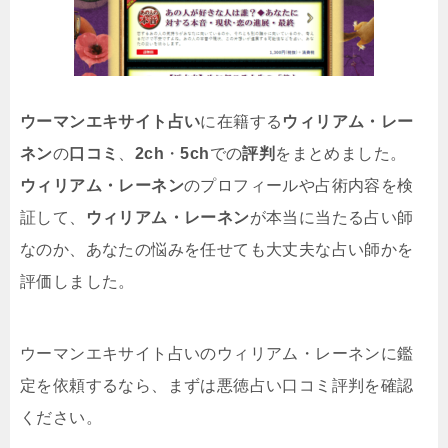
ウーマンエキサイト占い
に在籍する
ウィリアム・レー
ネン
の
口コミ
、
2ch
・
5ch
での
評判
をまとめました。
ウィリアム・レーネン
のプロフィールや占術内容を検
証して、
ウィリアム・レーネン
が本当に当たる占い師
なのか、あなたの悩みを任せても大丈夫な占い師かを
評価しました。
ウーマンエキサイト占いのウィリアム・レーネンに鑑
定を依頼するなら、まずは悪徳占い口コミ評判を確認
ください。