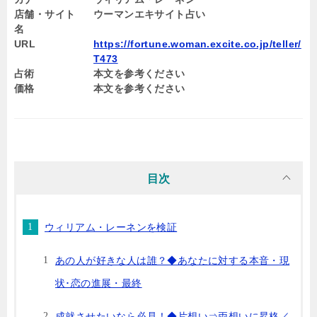
店舗・サイト
ウーマンエキサイト占い
名
URL
https://fortune.woman.excite.co.jp/teller/
T473
占術
本文を参考ください
価格
本文を参考ください
目次
ウィリアム・レーネンを検証
あの人が好きな人は誰？◆あなたに対する本音・現
状･恋の進展・最終
成就させたいなら必見！◆片想い⇒両想いに昇格／