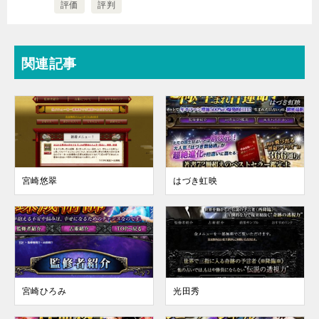
評価
評判
関連記事
宮崎悠翠
はづき虹映
宮崎ひろみ
光田秀