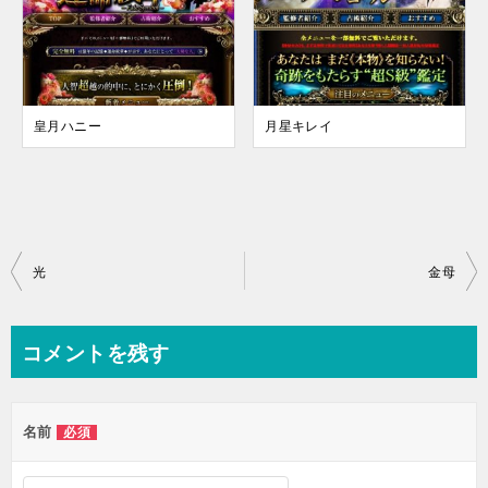
皇月ハニー
月星キレイ
投
光
金母
稿
ナ
コメントを残す
ビ
ゲ
名前
必須
ー
シ