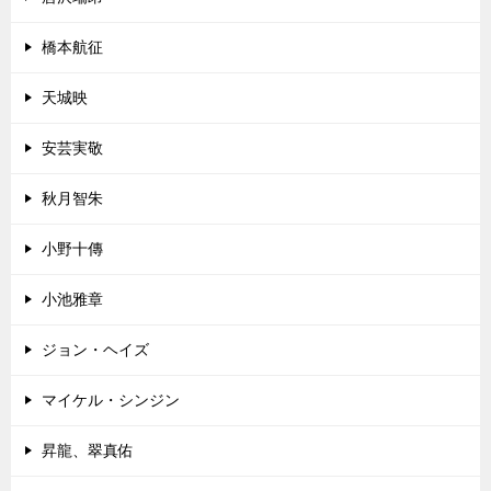
橋本航征
天城映
安芸実敬
秋月智朱
小野十傳
小池雅章
ジョン・ヘイズ
マイケル・シンジン
昇龍、翠真佑