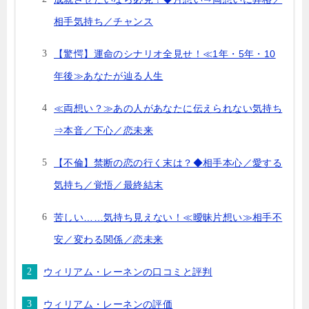
相手気持ち／チャンス
【驚愕】運命のシナリオ全見せ！≪1年・5年・10
年後≫あなたが辿る人生
≪両想い？≫あの人があなたに伝えられない気持ち
⇒本音／下心／恋未来
【不倫】禁断の恋の行く末は？◆相手本心／愛する
気持ち／覚悟／最終結末
苦しい……気持ち見えない！≪曖昧片想い≫相手不
安／変わる関係／恋未来
ウィリアム・レーネンの口コミと評判
ウィリアム・レーネンの評価